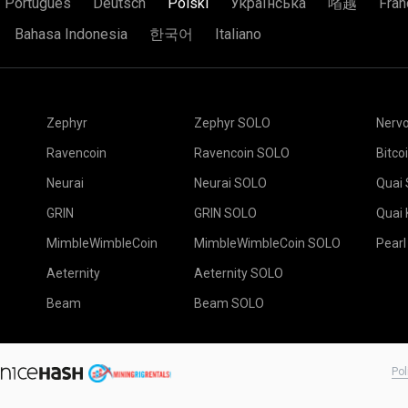
Português
Deutsch
Polski
Українська
㗂越
Fran
t Górnictwo i Górnicze
Wszystko jest gotow
óstkę.
łowo opisuje, czym jest
kopalni 2Miners.
Bahasa Indonesia
한국어
Italiano
e szanse (dokładnie sześć
 nie możesz wygrać. Załóżmy,
żadnej nagrody.
esz połączyć siły razem z
 sprawiedliwy sposób – ty
Zephyr
Zephyr SOLO
Nerv
, aby za znaleziony blok
Wklej adres swojego 
ecie, zajęłoby to siedem
Ravencoin
Ravencoin SOLO
Bitco
polu Name poniżej. Na
Wybierz odpowiednie
legą, ale świat nie jest
Wybierz kopalnię gór
oprogramowanie górni
Neurai
Neurai SOLO
Quai
okienko, wybierz najb
na przycisk Zapisz.
ujący:
Pool2MinersBot
XI Wieku
(w języku
dla Europy jest EU.
GRIN
GRIN SOLO
Quai
Przejść do zakładki 
Wybierz swoje platfo
MimbleWimbleCoin
MimbleWimbleCoin SOLO
Pearl
 Android, które mogą
 skonfigurować, skorzystaj z
Aeternity
Aeternity SOLO
Beam
Beam SOLO
Pol
Wybierz swój portfel, 