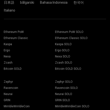
日本語
bãlgarski
Bahasa Indonesia
한국어
Italiano
Cüzdan adresinizi Address alanına yapıştırın ve aşağıdaki
Uygun madencilik yazılımını seçin. Önerilen madencilik
Name alanına adını yazın. Create düğmesine basın.
yazılımı "
Nasıl başlatılır
" sayfasında bulunabilir. Kaydet
2Miners madencilik havuzunu seçin. Açılır pencere
butonuna basın.
görüntülendiğinde size en yakın sunucu konumunu seçin.
Çalışanlar sekmesine gidin.
EU, Avrupa için varsayılan konumdur.
Madencilik teçhizatlarınızı seçin ve Madencilik butonuna
basın.
Ethereum PoW
Ethereum PoW SOLO
Ethereum Classic
Ethereum Classic SOLO
Kaspa
Kaspa SOLO
Ergo
Ergo SOLO
Nexa
Nexa SOLO
Zcash
Zcash SOLO
Açılır listeden Cüzdanınızı, Coin'inizi ve Madencinizi seçin.
Bitcoin GOLD
Bitcoin GOLD SOLO
Zephyr
Zephyr SOLO
Ravencoin
Ravencoin SOLO
Madenciliği başlatmak için Tümüne uygula butonuna basın.
Neurai
Neurai SOLO
GRIN
GRIN SOLO
MimbleWimbleCoin
MimbleWimbleCoin SOLO