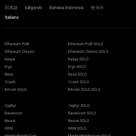
Sei pronto e la tua piattaforma di mining sta minando nella
日本語
bãlgarski
Bahasa Indonesia
한국어
pool di 2Miners.
Italiano
Incolla l'indirizzo del tuo portafoglio nel campo Indirizzo e
Scegli il software di mining appropriato. Puoi trovare il
digita il suo nome nel campo Nome in basso. Premi il
software di mining consigliato nella pagina “
Come
pulsante Crea.
iniziare
". Premi il pulsante Salva.
Scegliere il gruppo di mining 2Miners. Quando viene
Ethereum PoW
Ethereum PoW SOLO
Vai alla scheda “Workers”
visualizzato il popup, selezionare la posizione del server
Seleziona i tuoi rigs e premi il pulsante “Mining".
Ethereum Classic
Ethereum Classic SOLO
più vicina. Il luogo predefinito per l'Europa è l'UE.
Kaspa
Kaspa SOLO
Ergo
Ergo SOLO
Nexa
Nexa SOLO
Zcash
Zcash SOLO
Scegli il tuo portafoglio, moneta e miner dall'elenco a
Bitcoin GOLD
Bitcoin GOLD SOLO
discesa.
Zephyr
Zephyr SOLO
Ravencoin
Ravencoin SOLO
Neurai
Neurai SOLO
Premi il pulsante Applica a tutti per iniziare il mining.
GRIN
GRIN SOLO