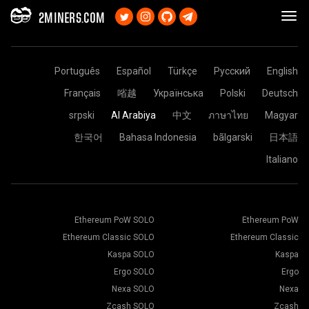
2MINERS.COM
Português
Español
Türkçe
Русский
English
Français
㗂越
Українська
Polski
Deutsch
srpski
Al Arabiya
中文
ภาษาไทย
Magyar
한국어
Bahasa Indonesia
bãlgarski
日本語
Italiano
Ethereum PoW SOLO
Ethereum PoW
Ethereum Classic SOLO
Ethereum Classic
Kaspa SOLO
Kaspa
Ergo SOLO
Ergo
Nexa SOLO
Nexa
Zcash SOLO
Zcash