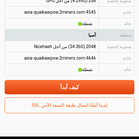
صعوبة الحصة
256 (4.295G) من أجل GPU
خادم
asia-quaikawpow.2miners.com:4545
حالة
نشطة
منطقة
آسيا
صعوبة الحصة
2048 (34.36G) من أجل Nicehash
خادم
asia-quaikawpow.2miners.com:4646
حالة
نشطة
كيف أبدأ
لدينا أيضًا اتصال طبقة المنفذ الآمن SSL