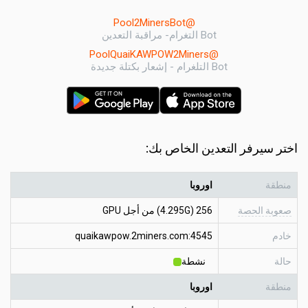
@Pool2MinersBot
Bot التغرام- مراقبة التعدين
@PoolQuaiKAWPOW2Miners
Bot التلغرام - إشعار بكتلة جديدة
اختر سيرفر التعدين الخاص بك:
منطقة
اوروبا
صعوبة الحصة
256 (4.295G) من أجل GPU
خادم
quaikawpow.2miners.com:4545
حالة
نشطة
منطقة
اوروبا