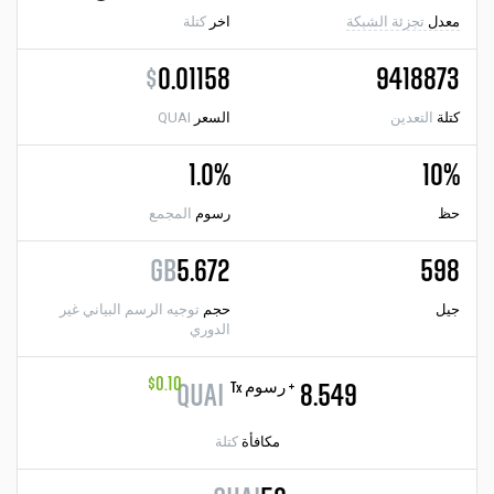
معدل
تجزئة الشبكة
اخر
كتلة
$
0.01158
9418873
كتلة
التعدين
السعر
QUAI
1.0%
10%
حظ
رسوم
المجمع
GB
5.672
598
جيل
حجم
توجيه الرسم البياني غير
الدوري
$0.10
+ رسوم Tx
QUAI
8.549
مكافأة
كتلة