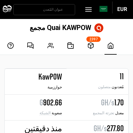
EUR
Quai KAWPOW مجمع
2397
11
KawPOW
مُعدنون
متصلون
خوارزمية
G
902.66
GH/s
1.70
معدل
تجزئة المجمع
صعوبة
الشبكة
277.80
GH/s
منذ دقيقتين