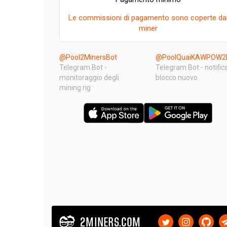
Le commissioni di pagamento sono coperte da
miner
@Pool2MinersBot
@PoolQuaiKAWPOW2M
Telegram Bot -
Telegram Bot - notifica
monitoraggio degli
blocco nuovo
mining rig
2MINERS.COM