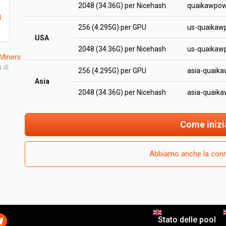
2048 (34.36G) per Nicehash
quaikawpow
l
256 (4.295G) per GPU
us-quaikaw
USA
2048 (34.36G) per Nicehash
us-quaikaw
iners
 di
256 (4.295G) per GPU
asia-quaik
Asia
2048 (34.36G) per Nicehash
asia-quaik
Come inizi
Abbiamo anche la con
Stato delle pool