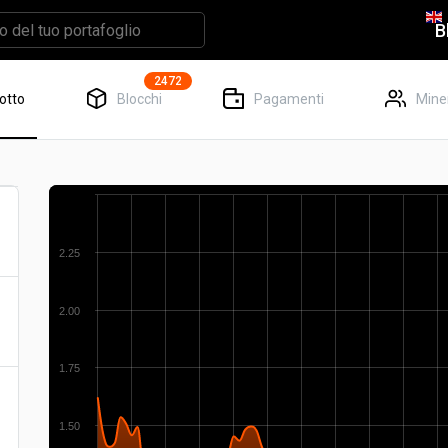
B
2472
otto
Blocchi
Pagamenti
Mine
2.25
2.00
1.75
1.50