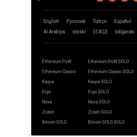
English
Русский
Türkçe
Español
Al Arabiya
srpski
日本語
bãlgarski
Ethereum PoW
Ethereum PoW SOLO
Ethereum Classic
Ethereum Classic SOLO
Kaspa
Kaspa SOLO
Ergo
Ergo SOLO
Nexa
Nexa SOLO
Zcash
Zcash SOLO
Bitcoin GOLD
Bitcoin GOLD SOLO