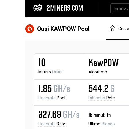
2MINERS.COM
Quai KAWPOW Pool
Crusc
10
KawPOW
Miners
Online
Algoritmo
1.85
GH/s
544.2
G
Hashrate
Pool
Difficoltà
Rete
327.69
GH/s
15 minuti fa
Hashrate
Rete
Ultimo
Blocco