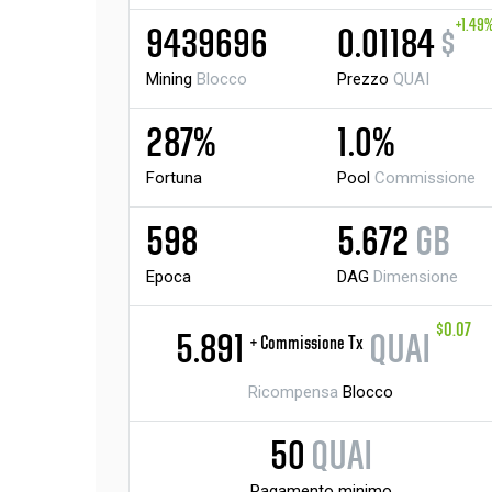
+1.49
9439696
0.01184
$
Mining
Blocco
Prezzo
QUAI
287%
1.0%
Fortuna
Pool
Commissione
598
5.672
GB
Epoca
DAG
Dimensione
$0.07
5.891
QUAI
+ Commissione Tx
Ricompensa
Blocco
50
QUAI
Pagamento minimo