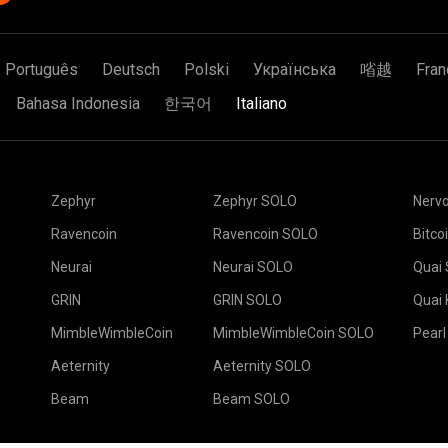
Português
Deutsch
Polski
Українська
㗂越
Fran
Bahasa Indonesia
한국어
Italiano
Zephyr
Zephyr SOLO
Nerv
Ravencoin
Ravencoin SOLO
Bitco
Neurai
Neurai SOLO
Quai
GRIN
GRIN SOLO
Quai
MimbleWimbleCoin
MimbleWimbleCoin SOLO
Pearl
Aeternity
Aeternity SOLO
Beam
Beam SOLO