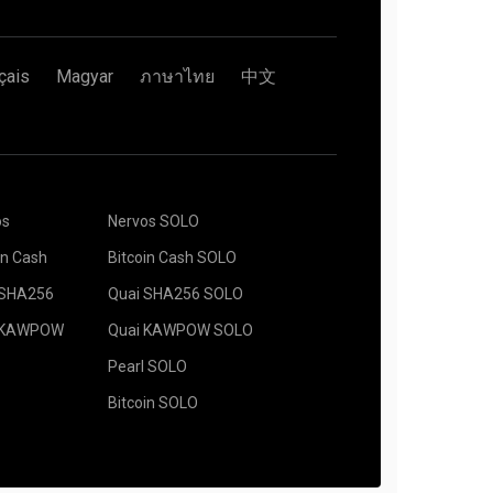
çais
Magyar
ภาษาไทย
中文
os
Nervos SOLO
in Cash
Bitcoin Cash SOLO
 SHA256
Quai SHA256 SOLO
 KAWPOW
Quai KAWPOW SOLO
Pearl SOLO
Bitcoin SOLO