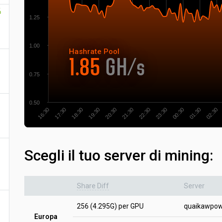
%
1.25
1.00
Hashrate
Pool
1.85
GH/s
0.75
0.50
18:30
17:30
16:30
02:30
01:30
00:30
23:30
22:30
21:30
20:30
19:30
Scegli il tuo server di mining:
Share Diff
Server
256 (4.295G) per GPU
quaikawpow
Europa