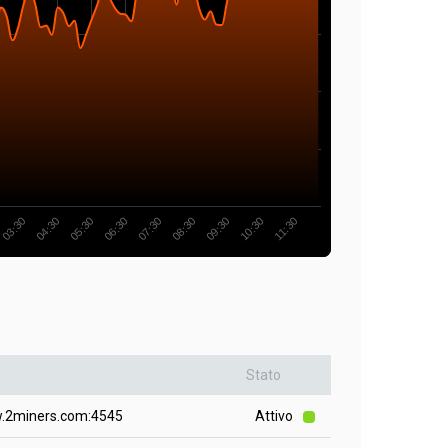
07:30
06:30
05:30
04:30
03:30
11:30
10:30
09:30
08:30
Stato
.2miners.com:4545
Attivo