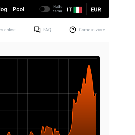
Notte
log
Pool
IT
EUR
tema
rs online
FAQ
Come iniziare