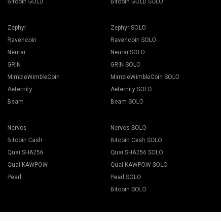
Bitcoin GOLD
Bitcoin GOLD SOLO
Zephyr
Zephyr SOLO
Ravencoin
Ravencoin SOLO
Neurai
Neurai SOLO
GRIN
GRIN SOLO
MimbleWimbleCoin
MimbleWimbleCoin SOLO
Aeternity
Aeternity SOLO
Beam
Beam SOLO
Nervos
Nervos SOLO
Bitcoin Cash
Bitcoin Cash SOLO
Quai SHA256
Quai SHA256 SOLO
Quai KAWPOW
Quai KAWPOW SOLO
Pearl
Pearl SOLO
Bitcoin SOLO