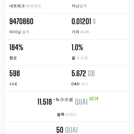
네트워크
해쉬레잇
지난
블록
9470860
0.01201
$
마이닝
블록
가격
QUAI
184%
1.0%
행운
풀
수수료
598
5.672
GB
시대
DAG
크기
$0.14
+ Tx 수수료
11.518
QUAI
블록
리워드
50
QUAI