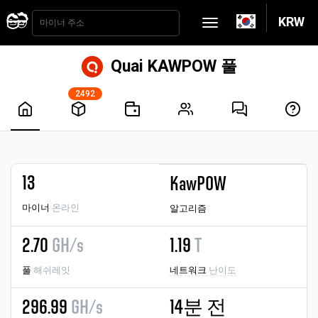
KRW
Quai KAWPOW 풀
2492
13
KawPOW
마이너
온라인
알고리즘
2.70
GH/s
1.19
T
풀
해쉬레잇
네트워크
난이도
296.99
GH/s
14분 전