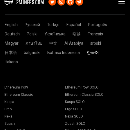
2MINERS.COM
English
Русский
Türkçe
Español
Português
Deutsch
Polski
Українська
㗂越
Français
Magyar
ภาษาไทย
中文
Al Arabiya
srpski
日本語
bãlgarski
Bahasa Indonesia
한국어
Italiano
Ethereum PoW
Ethereum PoW SOLO
Ethereum Classic
Ethereum Classic SOLO
Kaspa
Kaspa SOLO
Ergo
Ergo SOLO
Nexa
Nexa SOLO
Zcash
Zcash SOLO