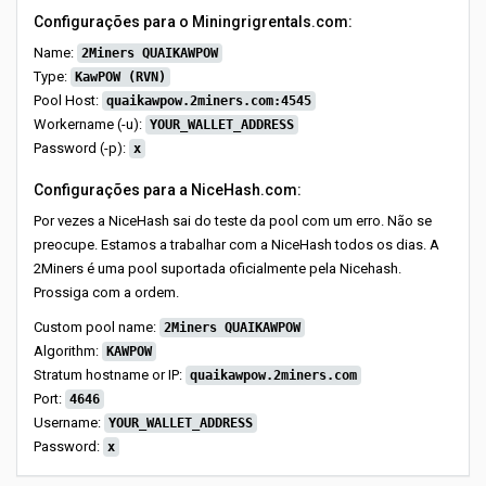
Configurações para o Miningrigrentals.com:
Name:
2Miners QUAIKAWPOW
Type:
KawPOW (RVN)
Pool Host:
quaikawpow.2miners.com:4545
Workername (-u):
YOUR_WALLET_ADDRESS
Password (-p):
x
Configurações para a NiceHash.com:
Por vezes a NiceHash sai do teste da pool com um erro. Não se
preocupe. Estamos a trabalhar com a NiceHash todos os dias. A
2Miners é uma pool suportada oficialmente pela Nicehash.
Prossiga com a ordem.
Custom pool name:
2Miners QUAIKAWPOW
Algorithm:
KAWPOW
Stratum hostname or IP:
quaikawpow.2miners.com
Port:
4646
Username:
YOUR_WALLET_ADDRESS
Password:
x