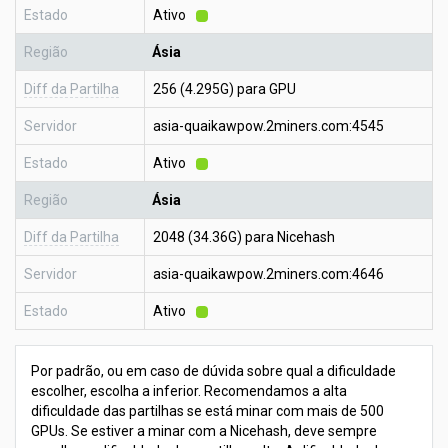
Estado
Ativo
Região
Ásia
Diff da Partilha
256 (4.295G) para GPU
Servidor
asia-quaikawpow.2miners.com:4545
Estado
Ativo
Região
Ásia
Diff da Partilha
2048 (34.36G) para Nicehash
Servidor
asia-quaikawpow.2miners.com:4646
Estado
Ativo
Por padrão, ou em caso de dúvida sobre qual a dificuldade
escolher, escolha a inferior. Recomendamos a alta
dificuldade das partilhas se está minar com mais de 500
GPUs. Se estiver a minar com a Nicehash, deve sempre