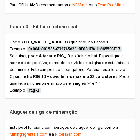
Para GPUs AMD recomendamos o
NBMiner
ou o
TeamRedMiner
.
Passo 3 - Editar o ficheiro bat
Use o
YOUR_WALLET_ADDRESS
que criou no Passo 1.
Exemplo:
0x004b0015A5a719765d2CeBF08dE8cfb965593F17
Se quiser, pode
Alterar o RIG_ID
no ficheiro bat. Especifique o
nome do dispositivo, como deseja vê-lo na página de estatísticas
do mineiro. Este campo não é obrigatório. Poderá deixá-lo vazio.
O parâmetro
RIG_ID - deve ter no máximo 32 caracteres
. Pode
usar letras, números e símbolos em inglês "-" e "_".
Exemplo:
rig-1
Aluguer de rigs de mineração
Esta pool funciona com serviços de aluguer de rigs, como a
Miningrigrentals.com
e a
NiceHash.com
.