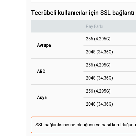
Tecrübeli kullanıcılar için SSL bağlantı 
Pay Farkı
256 (4.295G)
Avrupa
2048 (34.36G)
256 (4.295G)
ABD
2048 (34.36G)
256 (4.295G)
Asya
2048 (34.36G)
SSL bağlantısının ne olduğunu ve nasıl kurulduğun