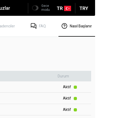
Gece
uzlar
TR
TRY
modu
adenciler
FAQ
Nasıl Başlanır
Durum
Aktif
Aktif
Aktif