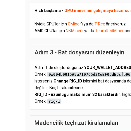
Hızlı başlama -
GPU minerının çalışmaya hazır sü
Nvidia GPU'lar için
GMiner
'ı ya da
T-Rex
öneriyoruz.
AMD GPU'lar için
NBMiner
'ı ya da
TeamRedMiner
öne
Adım 3 - Bat dosyasını düzenleyin
Adım 1'de oluşturduğunuz
YOUR_WALLET_ADDRE
Örnek:
0x004b0015A5a719765d2CeBF08dE8cfb96
İsterseniz
Change RIG_ID
işlemini bat dosyasında değ
değildir. Boş bırakabilirsiniz.
RIG_ID - uzunluğu maksimum 32 karakterdir
. İngi
Örnek:
rig-1
Madencilik teçhizat kiralamaları