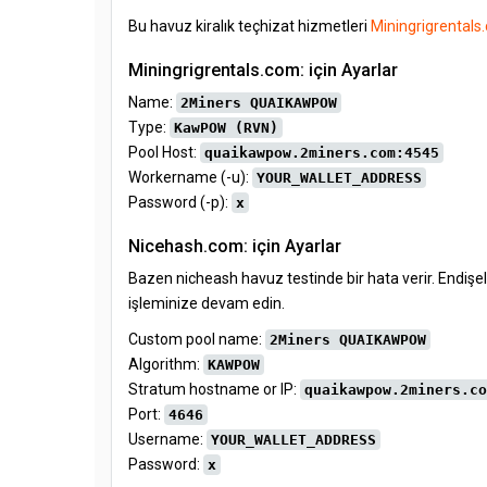
Bu havuz kiralık teçhizat hizmetleri
Miningrigrentals
Miningrigrentals.com: için Ayarlar
Name:
2Miners QUAIKAWPOW
Type:
KawPOW (RVN)
Pool Host:
quaikawpow.2miners.com:4545
Workername (-u):
YOUR_WALLET_ADDRESS
Password (-p):
x
Nicehash.com: için Ayarlar
Bazen nicheash havuz testinde bir hata verir. Endişel
işleminize devam edin.
Custom pool name:
2Miners QUAIKAWPOW
Algorithm:
KAWPOW
Stratum hostname or IP:
quaikawpow.2miners.co
Port:
4646
Username:
YOUR_WALLET_ADDRESS
Password:
x