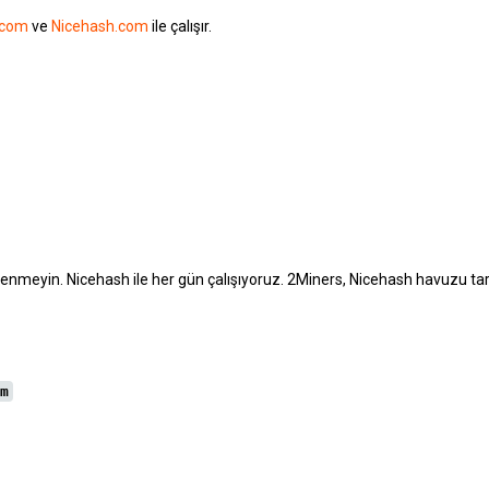
.com
ve
Nicehash.com
ile çalışır.
enmeyin. Nicehash ile her gün çalışıyoruz. 2Miners, Nicehash havuzu tara
m