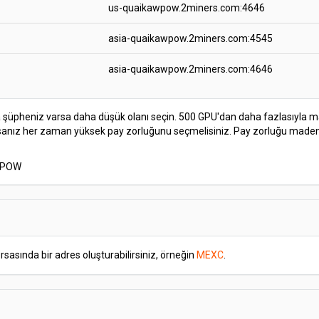
us-quaikawpow.2miners.com:4646
asia-quaikawpow.2miners.com:4545
asia-quaikawpow.2miners.com:4646
 şüpheniz varsa daha düşük olanı seçin. 500 GPU'dan daha fazlasıyla m
rsanız her zaman yüksek pay zorluğunu seçmelisiniz. Pay zorluğu madenc
awPOW
borsasında bir adres oluşturabilirsiniz, örneğin
MEXC
.