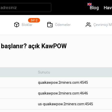
Blog
Hav
2412
Bloklar
Ödemeler
Çevrimiçi M
 başlanır? açık KawPOW
Sunucu
quaikawpow.2miners.com:4545
quaikawpow.2miners.com:4646
us-quaikawpow.2miners.com:4545