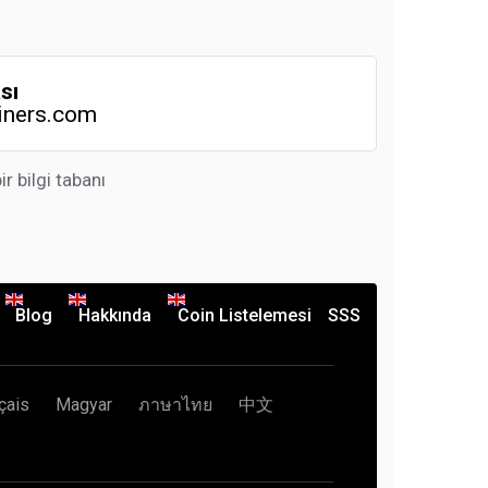
sı
iners.com
 bilgi tabanı
Blog
Hakkında
Coin Listelemesi
SSS
çais
Magyar
ภาษาไทย
中文