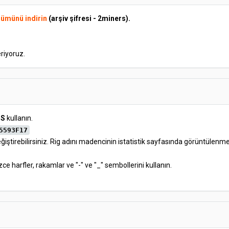
rümünü indirin
(arşiv şifresi - 2miners).
riyoruz.
SS
kullanın.
5593F17
iştirebilirsiniz. Rig adını madencinin istatistik sayfasında görüntülenmesi
lizce harfler, rakamlar ve "-" ve "_" sembollerini kullanın.