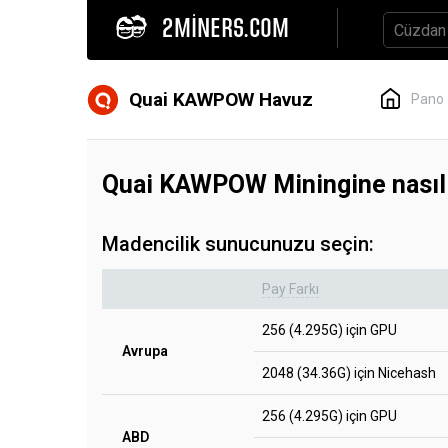
2MINERS.COM
Quai KAWPOW Havuz
Pano
Quai KAWPOW Miningine nasıl
Madencilik sunucunuzu seçin:
Pay Farkı
256 (4.295G) için GPU
Avrupa
2048 (34.36G) için Nicehash
256 (4.295G) için GPU
ABD