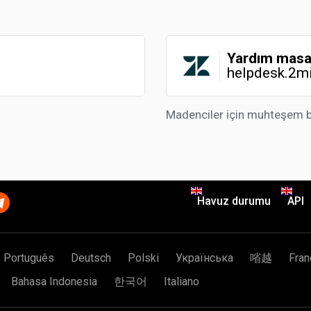
Yardım masa
helpdesk.2m
Madenciler için muhteşem bir
Havuz durumu
API
Português
Deutsch
Polski
Українська
㗂越
Fran
Bahasa Indonesia
한국어
Italiano