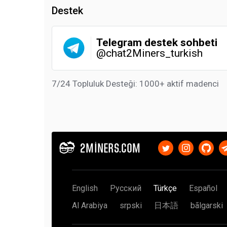
Destek
Telegram destek sohbeti
@chat2Miners_turkish
7/24 Topluluk Desteği: 1000+ aktif madenci
2MINERS.COM
English
Русский
Türkçe
Español
Al Arabiya
srpski
日本語
bãlgarski