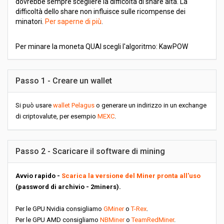
dovrebbe sempre scegliere la difficoltà di share alta. La
difficoltà dello share non influisce sulle ricompense dei
minatori.
Per saperne di più
.
Per minare la moneta QUAI scegli l'algoritmo: KawPOW
Passo 1 - Creare un wallet
Si può usare
wallet Pelagus
o generare un indirizzo in un exchange
di criptovalute, per esempio
MEXC
.
Passo 2 - Scaricare il software di mining
Avvio rapido -
Scarica la versione del Miner pronta all'uso
(password di archivio - 2miners).
Per le GPU Nvidia consigliamo
GMiner
o
T-Rex
.
Per le GPU AMD consigliamo
NBMiner
o
TeamRedMiner
.