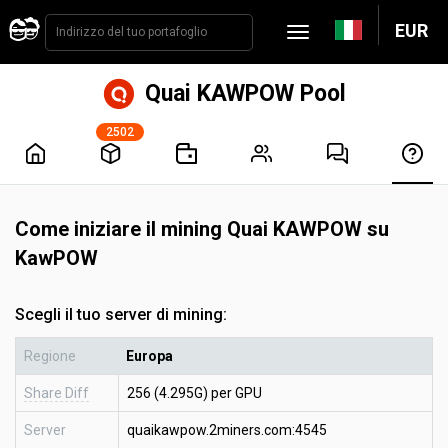
EUR
Quai KAWPOW Pool
2502
Come iniziare il mining Quai KAWPOW su
KawPOW
Scegli il tuo server di mining:
Regione
Europa
Share Diff
256 (4.295G) per GPU
Server
quaikawpow.2miners.com:4545