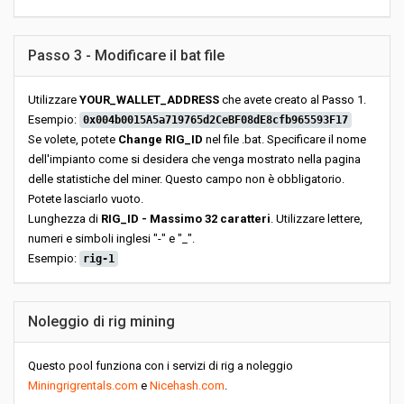
Passo 3 - Modificare il bat file
Utilizzare
YOUR_WALLET_ADDRESS
che avete creato al Passo 1.
Esempio:
0x004b0015A5a719765d2CeBF08dE8cfb965593F17
Se volete, potete
Change RIG_ID
nel file .bat. Specificare il nome
dell'impianto come si desidera che venga mostrato nella pagina
delle statistiche del miner. Questo campo non è obbligatorio.
Potete lasciarlo vuoto.
Lunghezza di
RIG_ID - Massimo 32 caratteri
. Utilizzare lettere,
numeri e simboli inglesi "-" e "_".
Esempio:
rig-1
Noleggio di rig mining
Questo pool funziona con i servizi di rig a noleggio
Miningrigrentals.com
e
Nicehash.com
.