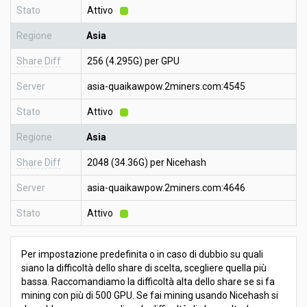
Stato
Attivo
Regione
Asia
Share Diff
256 (4.295G) per GPU
Server
asia-quaikawpow.2miners.com:4545
Stato
Attivo
Regione
Asia
Share Diff
2048 (34.36G) per Nicehash
Server
asia-quaikawpow.2miners.com:4646
Stato
Attivo
Per impostazione predefinita o in caso di dubbio su quali
siano la difficoltà dello share di scelta, scegliere quella più
bassa. Raccomandiamo la difficoltà alta dello share se si fa
mining con più di 500 GPU. Se fai mining usando Nicehash si