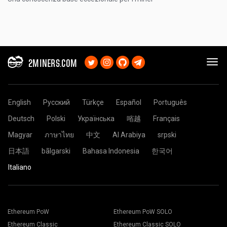
2MINERS.COM
English
Русский
Türkçe
Español
Português
Deutsch
Polski
Українська
㗂越
Français
Magyar
ภาษาไทย
中文
Al Arabiya
srpski
日本語
bãlgarski
Bahasa Indonesia
한국어
Italiano
Ethereum PoW
Ethereum PoW SOLO
Ethereum Classic
Ethereum Classic SOLO