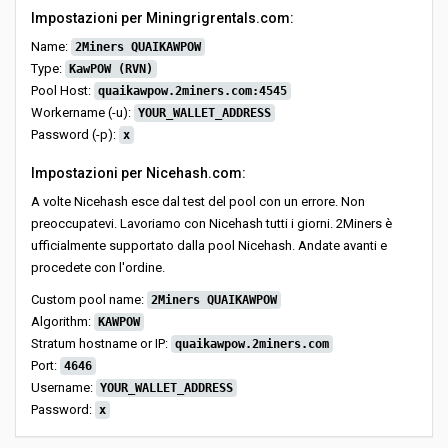
Impostazioni per Miningrigrentals.com:
Name:
2Miners QUAIKAWPOW
Type:
KawPOW (RVN)
Pool Host:
quaikawpow.2miners.com:4545
Workername (-u):
YOUR_WALLET_ADDRESS
Password (-p):
x
Impostazioni per Nicehash.com:
A volte Nicehash esce dal test del pool con un errore. Non
preoccupatevi. Lavoriamo con Nicehash tutti i giorni. 2Miners è
ufficialmente supportato dalla pool Nicehash. Andate avanti e
procedete con l'ordine.
Custom pool name:
2Miners QUAIKAWPOW
Algorithm:
KAWPOW
Stratum hostname or IP:
quaikawpow.2miners.com
Port:
4646
Username:
YOUR_WALLET_ADDRESS
Password:
x